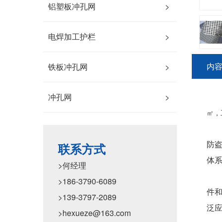
铝塑板冲孔网
>
电焊加工护栏
>
内
铁板冲孔网
>
冲孔网
>
㎡，
防盗
联系方式
体
>何经理
>186-3790-6089
件
>139-3797-2089
泛
>hexueze@163.com