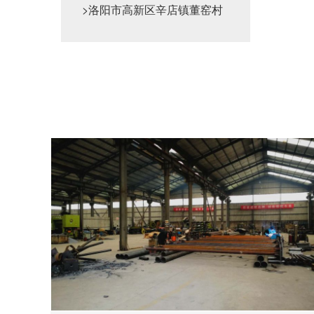
>洛阳市高新区辛店镇董窑村