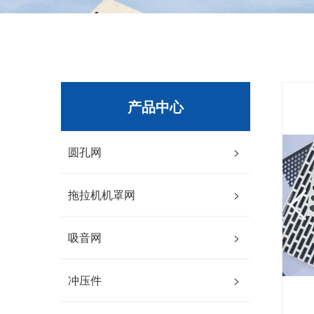
产品中心
圆孔网
>
拖拉机机罩网
>
吸音网
>
冲压件
>